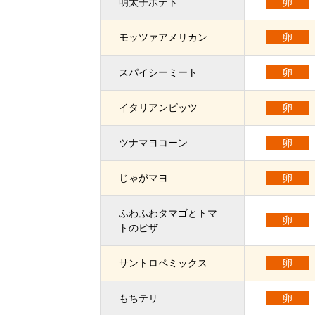
明太子ポテト
卵
モッツァアメリカン
卵
スパイシーミート
卵
イタリアンビッツ
卵
ツナマヨコーン
卵
じゃがマヨ
卵
ふわふわタマゴとトマ
卵
トのピザ
サントロペミックス
卵
もちテリ
卵