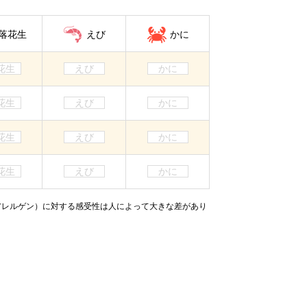
落花生
えび
かに
花生
えび
かに
花生
えび
かに
花生
えび
かに
花生
えび
かに
アレルゲン）に対する感受性は人によって大きな差があり