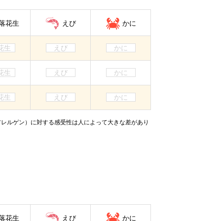
落花生
えび
かに
花生
えび
かに
花生
えび
かに
花生
えび
かに
アレルゲン）に対する感受性は人によって大きな差があり
落花生
えび
かに