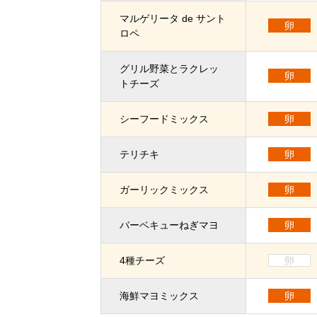
マルゲリータ de サント
卵
ロペ
グリル野菜とラクレッ
卵
トチーズ
シーフードミックス
卵
テリチキ
卵
ガーリックミックス
卵
バーベキューねぎマヨ
卵
4種チーズ
卵
海鮮マヨミックス
卵