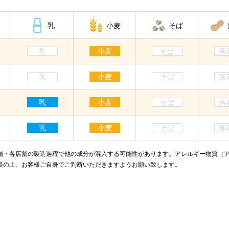
乳
小麦
そば
乳
小麦
そば
落
乳
小麦
そば
落
乳
小麦
そば
落
乳
小麦
そば
落
場・各店舗の製造過程で他の成分が混入する可能性があります。アレルギー物質（
談の上、お客様ご自身でご判断いただきますようお願い致します。