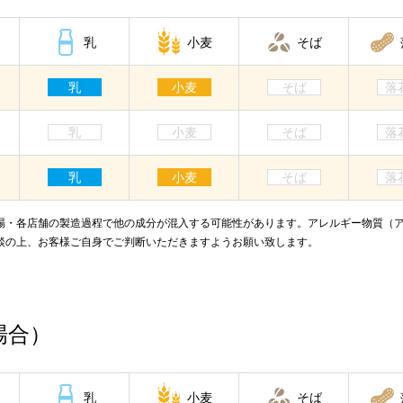
乳
小麦
そば
乳
小麦
そば
落
乳
小麦
そば
落
乳
小麦
そば
落
場・各店舗の製造過程で他の成分が混入する可能性があります。アレルギー物質（
談の上、お客様ご自身でご判断いただきますようお願い致します。
場合）
乳
小麦
そば