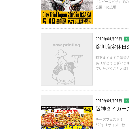
「1ピースピザ」での
公園下の広場 ...
2019年04月08日
お
淀川店定休日
時下ますますご清栄
ありがとうございます
ていただくことと致し
2019年04月01日
お
阪神タイガー
チーズフェスタ！！ 
620） Lサイズ一枚