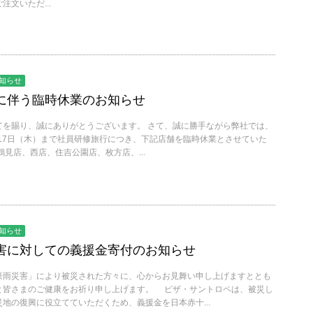
文いただ...
知らせ
に伴う臨時休業のお知らせ
てを賜り、誠にありがとうございます。 さて、誠に勝手ながら弊社では、
月17日（木）まで社員研修旅行につき、下記店舗を臨時休業とさせていた
鶴見店、西店、住吉公園店、枚方店、...
知らせ
害に対しての義援金寄付のお知らせ
雨災害」により被災された方々に、心からお見舞い申し上げますととも
と皆さまのご健康をお祈り申し上げます。 ピザ・サントロペは、被災し
地の復興に役立てていただくため、義援金を日本赤十...