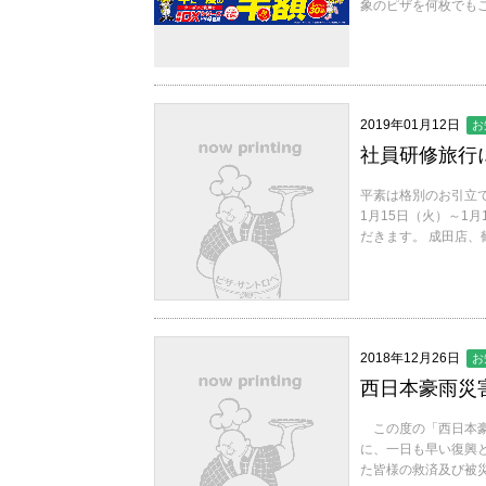
象のピザを何枚でもご注
2019年01月12日
お
社員研修旅行
平素は格別のお引立
1月15日（火）～1
だきます。 成田店、
2018年12月26日
お
西日本豪雨災
この度の「西日本豪
に、一日も早い復興
た皆様の救済及び被災