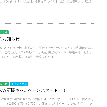
出店を行います。 出店日／令和元年5月18日（土） 出店場所／万博記念
知らせ
のお知らせ
のこととお喜び申し上げます。 平素はピザ・サントロペをご利用頂き誠に
。 このたび、2019年4月1日より淀川店の定休日を、毎週水曜日とさせ
ました。 お客様には大変ご迷惑をおかけ...
知らせ
キャンペーン
スW応援キャンペーンスタート！！
対象商品5種のピザが均一価格！ Mサイズ一枚 … ￥1,500（税込￥1,
 … ￥2,500（税込￥2,700） ご注文につき本クーポン1枚ご利用で、 対