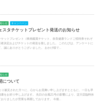
知らせ
キャンペーン
ェスタチケットプレゼント発送のお知らせ
チケットプレゼント（映画鑑賞チケット、奈良健康ランドご招待券それぞ
当選者決定およびチケットの発送を致しました。 このたびは、アンケートに
、誠にありがとうございました。 おかげ様で...
知らせ
開について
により被災された方々に、心からお見舞い申し上げますとともに、一日も早
康をお祈り申し上げます。 先日の台風21号の影響により、淀川店臨時休
おりましたが営業を再開しております。 今後...