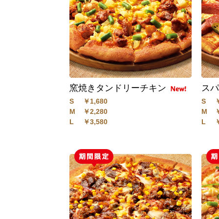
窯焼きタンドリーチキン
ス
S
￥1,680
S
M
￥2,280
M
L
￥3,580
L