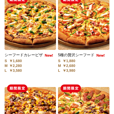
シーフードカレーピザ
5種の贅沢シーフード
S
￥1,680
S
￥1,880
M
￥2,280
M
￥2,680
L
￥3,580
L
￥3,980