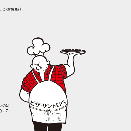
ーポン対象商品
いのに
心に7